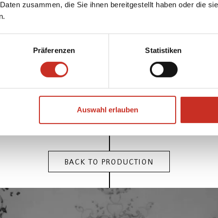
 Daten zusammen, die Sie ihnen bereitgestellt haben oder die s
n.
e.entry.digitalisat.materialBody
Eisen; Leder; Lindenholz; Schaums
ranslate.entry.digitalisat.materialCostume
Baumwolle; Seide; Sa
Präferenzen
Statistiken
Gewicht
0.92 kg
Objektmaß (H x B x T)
67 x 17 x 10 cm
translate.entry.digitalisat.production
Österreich
Auswahl erlauben
BACK TO PRODUCTION