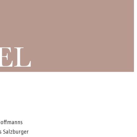
EL
„Hoffmanns
es Salzburger