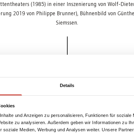
ttentheaters (1985) in einer Inszenierung von Wolf-Diete
erung 2019 von Philippe Brunner), Bühnenbild von Günthe
Siemssen.
Bildhauer
Pointner, Edmund
Details
Kostümbildner
Müller, Bernd-Dieter
Cookies
Kategorie
Puppen
nhalte und Anzeigen zu personalisieren, Funktionen für soziale
Inventarnummer
19/114/133/SMT-PU/Mir
Website zu analysieren. Außerdem geben wir Informationen zu I
r soziale Medien, Werbung und Analysen weiter. Unsere Partner
Datierung
1985