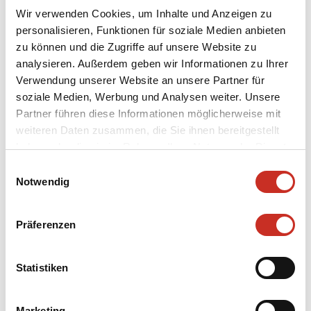
Wir verwenden Cookies, um Inhalte und Anzeigen zu
personalisieren, Funktionen für soziale Medien anbieten
zu können und die Zugriffe auf unsere Website zu
analysieren. Außerdem geben wir Informationen zu Ihrer
Verwendung unserer Website an unsere Partner für
Bildhauer
soziale Medien, Werbung und Analysen weiter. Unsere
Monnerat, Pierre
Partner führen diese Informationen möglicherweise mit
Kostümbildner
weiteren Daten zusammen, die Sie ihnen bereitgestellt
Horstkotte, Hinrich
haben oder die sie im Rahmen Ihrer Nutzung der Dienste
gesammelt haben.
Einwilligungsauswahl
Kategorie
Notwendig
Puppen
Inventarnummer
Präferenzen
22/338/360/SMT-PU/Ege
Datierung
Statistiken
2001
Marketing