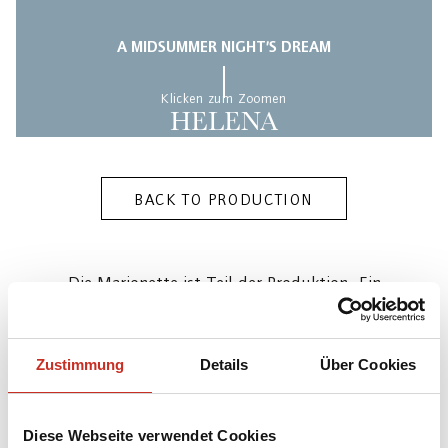
A MIDSUMMER NIGHT’S DREAM
Klicken zum Zoomen
HELENA
BACK TO PRODUCTION
Die Marionette ist Teil der Produktion „Ein
Sommernachtstraum“ [W. Shakespeare (Autor), F.
Mendelssohn-Bartholdy / Franz-Josef Grümmer
Zustimmung
Details
Über Cookies
(Musik)] des Salzburger Marionettentheaters (2001)
in der Inszenierung und Ausstattung von Hinrich
Horstkotte.
Diese Webseite verwendet Cookies