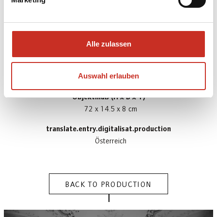
translate.entry.digitalisat.materialBody
Eisen; Leder; Lindenholz; Schaumstoff
translate.entry.digitalisat.materialCostume
Seide; Perlen; Baumwolle
Alle zulassen
Gewicht
Auswahl erlauben
0.79 kg
Objektmaß (H x B x T)
72 x 14.5 x 8 cm
translate.entry.digitalisat.production
Österreich
BACK TO PRODUCTION