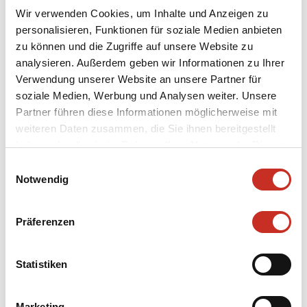
Wir verwenden Cookies, um Inhalte und Anzeigen zu
personalisieren, Funktionen für soziale Medien anbieten
zu können und die Zugriffe auf unsere Website zu
analysieren. Außerdem geben wir Informationen zu Ihrer
Verwendung unserer Website an unsere Partner für
Bildhauer
soziale Medien, Werbung und Analysen weiter. Unsere
Monnerat, Pierre
Partner führen diese Informationen möglicherweise mit
Kostümbildner
weiteren Daten zusammen, die Sie ihnen bereitgestellt
Horstkotte, Hinrich
haben oder die sie im Rahmen Ihrer Nutzung der Dienste
gesammelt haben.
Einwilligungsauswahl
Kategorie
Notwendig
Puppen
Inventarnummer
Präferenzen
22/340/362/SMT-PU/Hel
Datierung
Statistiken
2001
Marketing