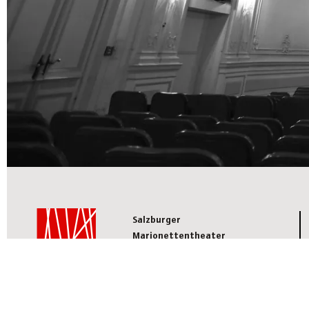
Salzburger
Marionettentheater
Schwarzstraße 24
5020 Salzburg
+43/662/87 24 06
info@marionetten.at