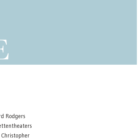
E
ard Rodgers
ettentheaters
 Christopher