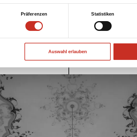
Objektmaß (H x B x T)
3 x 10 x 3 cm
Präferenzen
Statistiken
translate.entry.digitalisat.production
Österreich
Auswahl erlauben
BACK TO PRODUCTION