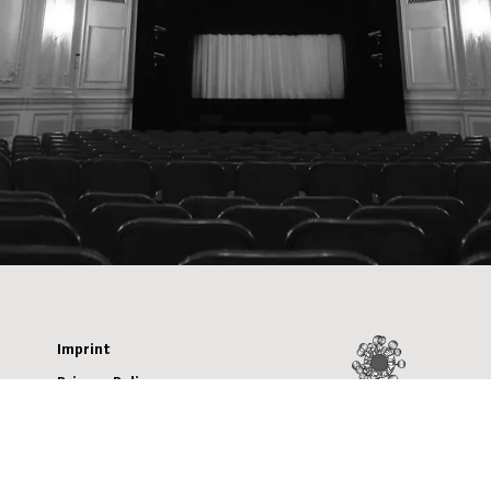
Imprint
Privacy Policy
Österreichisches
Terms of Use
Umweltzeichen
Termination
Policy