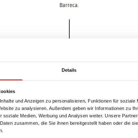
Barreca.
Bildhauer
Paulus, Emanuel
Details
Kategorie
Puppen
Cookies
Inventarnummer
22/606/628/SMT-PU/Hor
nhalte und Anzeigen zu personalisieren, Funktionen für soziale
Datierung
2007
Website zu analysieren. Außerdem geben wir Informationen zu I
r soziale Medien, Werbung und Analysen weiter. Unsere Partner
ranslate.entry.digitalisat.materialBody
Lindenholz; Kunststoff; G
 Daten zusammen, die Sie ihnen bereitgestellt haben oder die s
n.
Gewicht
0.12 kg