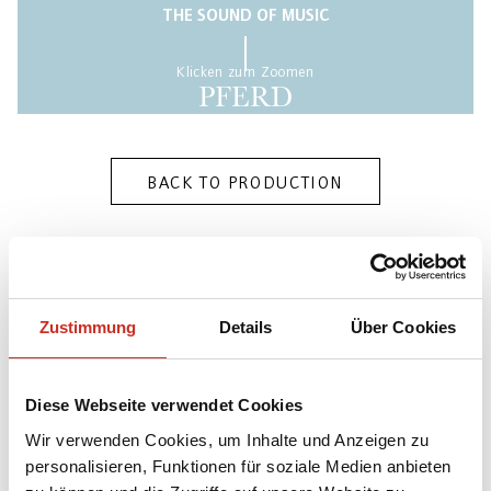
THE SOUND OF MUSIC
Klicken zum Zoomen
PFERD
BACK TO PRODUCTION
Die Marionette ist Teil der Produktion „The Sound
of Music“ [Richard Rodgers (Komponist), Oscar
Zustimmung
Details
Über Cookies
Hammerstein II (Librettist)] des Salzburger
Marionettentheaters (2007) in einer Inszenierung
von Richard Hamburger, Bühnenbild von Christopher
Diese Webseite verwendet Cookies
Barreca.
Wir verwenden Cookies, um Inhalte und Anzeigen zu
personalisieren, Funktionen für soziale Medien anbieten