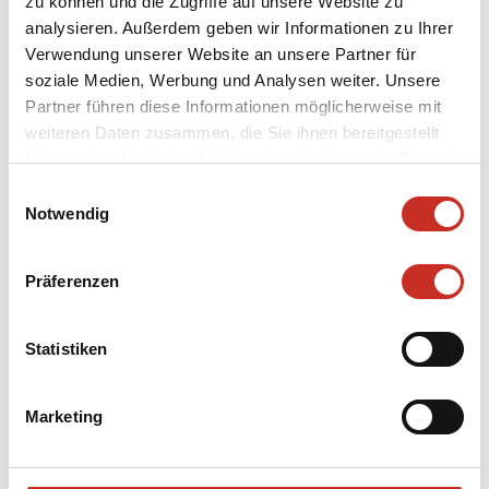
zu können und die Zugriffe auf unsere Website zu
analysieren. Außerdem geben wir Informationen zu Ihrer
Verwendung unserer Website an unsere Partner für
soziale Medien, Werbung und Analysen weiter. Unsere
Bildhauer
Partner führen diese Informationen möglicherweise mit
Aicher, Anton
weiteren Daten zusammen, die Sie ihnen bereitgestellt
haben oder die sie im Rahmen Ihrer Nutzung der Dienste
Kategorie
gesammelt haben.
Puppen
Einwilligungsauswahl
Notwendig
Inventarnummer
1/413/414/SMT-PU/Pfe
Präferenzen
Datierung
unbekannt
Statistiken
translate.entry.digitalisat.materialBody
Lindenholz
Marketing
Gewicht
0.94 kg