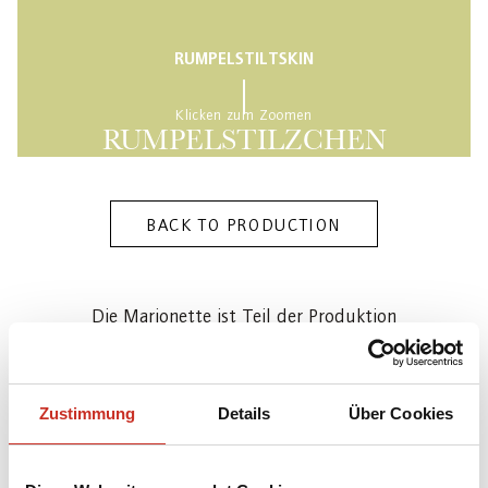
RUMPELSTILTSKIN
Klicken zum Zoomen
RUMPELSTILZCHEN
BACK TO PRODUCTION
Die Marionette ist Teil der Produktion
„Rumpelstilzchen“ [Leopold Faltner nach den
Brüdern Grimm (Text)] des Salzburger
Marionettentheaters (ca. 1957) in der
Zustimmung
Details
Über Cookies
Neuinszenierung und dem Bühnenbild von Thomas
Reichert (2017), mit Versatzstücken von Günther