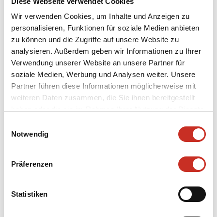
Diese Webseite verwendet Cookies
Schneider-Siemssen.
Wir verwenden Cookies, um Inhalte und Anzeigen zu
personalisieren, Funktionen für soziale Medien anbieten
zu können und die Zugriffe auf unsere Website zu
analysieren. Außerdem geben wir Informationen zu Ihrer
Verwendung unserer Website an unsere Partner für
Bildhauer
soziale Medien, Werbung und Analysen weiter. Unsere
Partner führen diese Informationen möglicherweise mit
Magnus, Josef
weiteren Daten zusammen, die Sie ihnen bereitgestellt
Kostümbildner
haben oder die sie im Rahmen Ihrer Nutzung der Dienste
Funck, Edouard
gesammelt haben.
Einwilligungsauswahl
Notwendig
Kategorie
Puppen
Präferenzen
Inventarnummer
14/591/605/SMT-PU/Rum
Statistiken
Datierung
1957