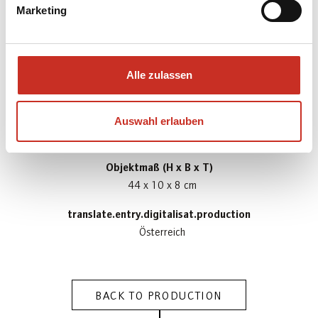
Marketing
translate.entry.digitalisat.materialBody
Eisen; Lindenholz; Leder; Schaumstoff
translate.entry.digitalisat.materialCostume
Alle zulassen
Seide; Samt
Gewicht
Auswahl erlauben
1.28 kg
Objektmaß (H x B x T)
44 x 10 x 8 cm
translate.entry.digitalisat.production
Österreich
BACK TO PRODUCTION