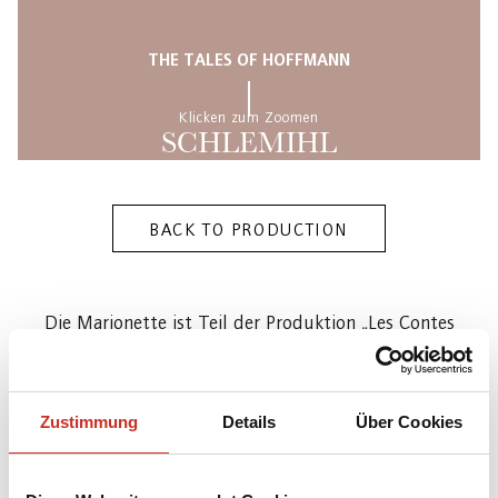
THE TALES OF HOFFMANN
Klicken zum Zoomen
SCHLEMIHL
BACK TO PRODUCTION
Die Marionette ist Teil der Produktion „Les Contes
d'Hoffmann“ („Hoffmanns Erzählungen“) [J.
Offenbach (Komponist), Jules Barbier (Librettist)]
des Salzburger Marionettentheaters (1985) in einer
Zustimmung
Details
Über Cookies
Inszenierung von Wolf-Dieter Ludwig
(Neuinszenierung 2019 von Philippe Brunner),