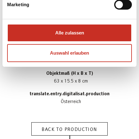
Marketing
translate.entry.digitalisat.materialBody
Eisen; Glas; Leder; Lindenholz; Schaumstoff
translate.entry.digitalisat.materialCostume
Alle zulassen
Baumwolle; Seide; Samt; Lurex
Gewicht
Auswahl erlauben
0.83 kg
Objektmaß (H x B x T)
63 x 15.5 x 8 cm
translate.entry.digitalisat.production
Österreich
BACK TO PRODUCTION