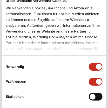
Diese Webseite verwendet Cookies
Bühnenbild von Günther Schneider-Siemssen.
Wir verwenden Cookies, um Inhalte und Anzeigen zu
personalisieren, Funktionen für soziale Medien anbieten
zu können und die Zugriffe auf unsere Website zu
analysieren. Außerdem geben wir Informationen zu Ihrer
Verwendung unserer Website an unsere Partner für
Bildhauer
soziale Medien, Werbung und Analysen weiter. Unsere
Partner führen diese Informationen möglicherweise mit
Pointner, Edmund
weiteren Daten zusammen, die Sie ihnen bereitgestellt
Kostümbildner
haben oder die sie im Rahmen Ihrer Nutzung der Dienste
Müller, Bernd-Dieter
gesammelt haben.
Einwilligungsauswahl
Notwendig
Kategorie
Puppen
Präferenzen
Inventarnummer
19/119/138/SMT-PU/Sch
Statistiken
Datierung
1985