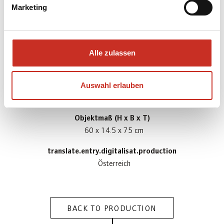
Marketing
translate.entry.digitalisat.materialBody
Eisen; Leder; Lindenholz; Schaumstoff
translate.entry.digitalisat.materialCostume
Alle zulassen
Baumwolle; Leder
Gewicht
Auswahl erlauben
1.43 kg
Objektmaß (H x B x T)
60 x 14.5 x 75 cm
translate.entry.digitalisat.production
Österreich
BACK TO PRODUCTION