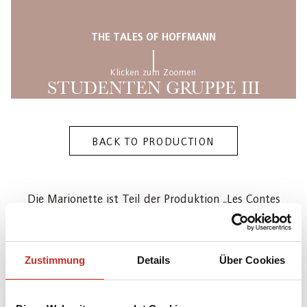
THE TALES OF HOFFMANN
Klicken zum Zoomen
STUDENTEN GRUPPE III
BACK TO PRODUCTION
Die Marionette ist Teil der Produktion „Les Contes
d'Hoffmann“ („Hoffmanns Erzählungen“) [J.
Offenbach (Komponist), Jules Barbier (Librettist)]
des Salzburger Marionettentheaters (1985) in einer
Zustimmung
Details
Über Cookies
Inszenierung von Wolf-Dieter Ludwig
(Neuinszenierung 2019 von Philippe Brunner),