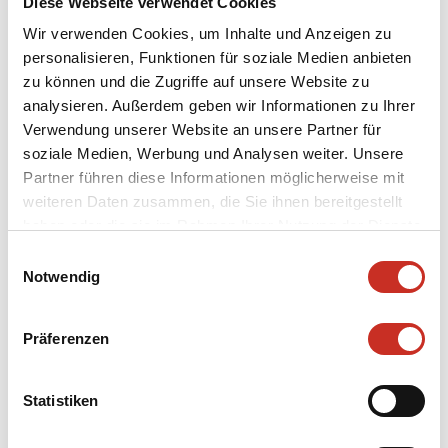
Diese Webseite verwendet Cookies
Bühnenbild von Günther Schneider-Siemssen.
Wir verwenden Cookies, um Inhalte und Anzeigen zu
personalisieren, Funktionen für soziale Medien anbieten
zu können und die Zugriffe auf unsere Website zu
analysieren. Außerdem geben wir Informationen zu Ihrer
Verwendung unserer Website an unsere Partner für
Bildhauer
soziale Medien, Werbung und Analysen weiter. Unsere
Partner führen diese Informationen möglicherweise mit
Pointner, Edmund
weiteren Daten zusammen, die Sie ihnen bereitgestellt
Kostümbildner
haben oder die sie im Rahmen Ihrer Nutzung der Dienste
Müller, Bernd-Dieter
gesammelt haben.
Einwilligungsauswahl
Notwendig
Kategorie
Puppen
Präferenzen
Inventarnummer
19/134/153/SMT-PU/Stu
Statistiken
Datierung
1985