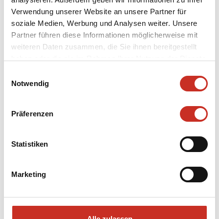
ENSEMBLE
Verwendung unserer Website an unsere Partner für
soziale Medien, Werbung und Analysen weiter. Unsere
Partner führen diese Informationen möglicherweise mit
ABSTRACT
weiteren Daten zusammen, die Sie ihnen bereitgestellt
haben oder die sie im Rahmen Ihrer Nutzung der Dienste
gesammelt haben.
Einwilligungsauswahl
HISTORY
Notwendig
VEREIN DER FREUNDE
Präferenzen
Statistiken
NEWSLETTER
Marketing
Alle zulassen