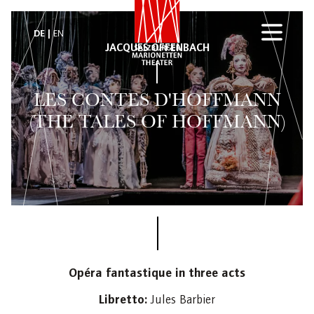
DE
EN
JACQUES OFFENBACH
LES CONTES D'HOFFMANN
(THE TALES OF HOFFMANN)
Opéra fantastique in three acts
Libretto:
Jules Barbier