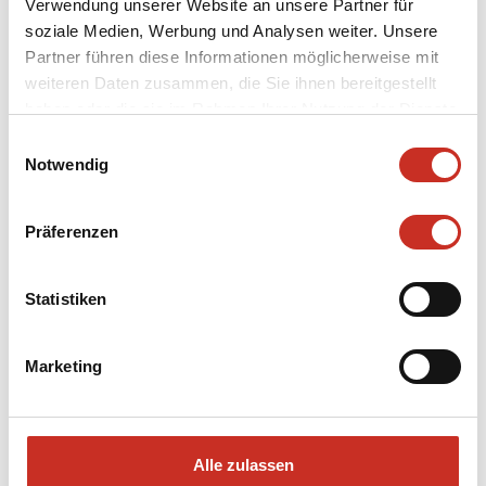
Verwendung unserer Website an unsere Partner für
soziale Medien, Werbung und Analysen weiter. Unsere
ABOUT THE PLAY
Partner führen diese Informationen möglicherweise mit
weiteren Daten zusammen, die Sie ihnen bereitgestellt
haben oder die sie im Rahmen Ihrer Nutzung der Dienste
HISTORY
gesammelt haben.
Einwilligungsauswahl
Notwendig
VEREIN DER FREUNDE
Präferenzen
NEWSLETTER
Statistiken
Marketing
Alle zulassen