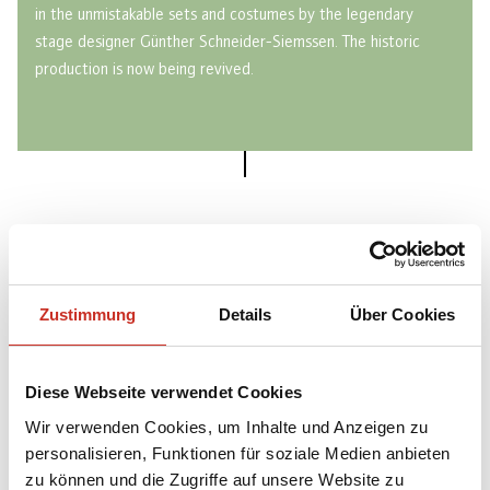
in the unmistakable sets and costumes by the legendary
stage designer Günther Schneider-Siemssen. The historic
production is now being revived.
MUSIC
Zustimmung
Details
Über Cookies
Using the sound recording "La finta giardiniera"
Diese Webseite verwendet Cookies
with:
Sophie Karthäuser, Jeremy Ovenden, Alex
Wir verwenden Cookies, um Inhalte und Anzeigen zu
Penda, Marie-Claude Chappuis, Nicolas Rivenq,
personalisieren, Funktionen für soziale Medien anbieten
Sunhae Im, Michael Nagy
zu können und die Zugriffe auf unsere Website zu