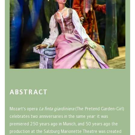
ABSTRACT
Mozart’s opera
La finta giardiniera
(The Pretend Garden-Girl)
celebrates two anniversaries in the same year: it was
premiered 250 years ago in Munich, and 50 years ago the
production at the Salzburg Marionette Theatre was created