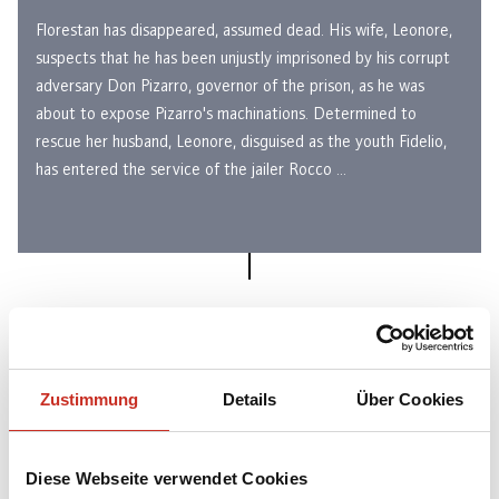
Florestan has disappeared, assumed dead. His wife, Leonore,
suspects that he has been unjustly imprisoned by his corrupt
adversary Don Pizarro, governor of the prison, as he was
about to expose Pizarro's machinations. Determined to
rescue her husband, Leonore, disguised as the youth Fidelio,
has entered the service of the jailer Rocco ...
Zustimmung
Details
Über Cookies
CAST
Concept and Direction:
Thomas Reichert
Diese Webseite verwendet Cookies