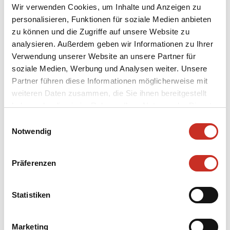
Set Design:
Michael Simon / Thomas Reichert
Wir verwenden Cookies, um Inhalte und Anzeigen zu
Marionette Head Design:
Alfred Kleinheinz
personalisieren, Funktionen für soziale Medien anbieten
zu können und die Zugriffe auf unsere Website zu
Costumes:
Kerstin Grießhaber
analysieren. Außerdem geben wir Informationen zu Ihrer
Musical Arrangement:
Thomas Reichert / Philippe
Verwendung unserer Website an unsere Partner für
Brunner / Matthias Thurow
soziale Medien, Werbung und Analysen weiter. Unsere
Light:
Thomas Reichert / Alexander Proschek
Partner führen diese Informationen möglicherweise mit
Puppet’s Heads:
weiteren Daten zusammen, die Sie ihnen bereitgestellt
Vladimir Fediakov
haben oder die sie im Rahmen Ihrer Nutzung der Dienste
gesammelt haben.
Einwilligungsauswahl
Puppeteers:
Philippe Brunner, Anne-Lise Droin,
Notwendig
Vladimir Fediakov, Edouard Funck, Maximilian
Kiener, Marion Mayer, Emanuel Paulus, Eva Wiener,
Präferenzen
Ursula Winzer
Singers:
Kieth Engen, Dietrich Fischer-Dieskau,
Statistiken
Gottlob Frick, Ernst Haefliger, Friedrich Lenz, Leonie
Rysanek, Irmgard Seefried
Marketing