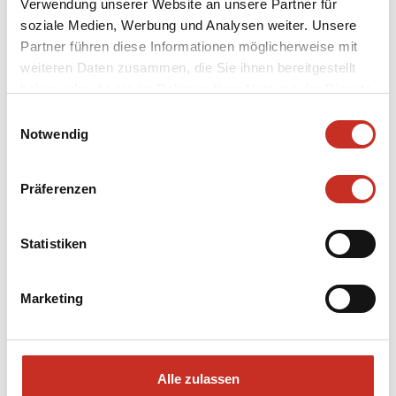
Verwendung unserer Website an unsere Partner für
soziale Medien, Werbung und Analysen weiter. Unsere
ABOUT THE PLAY
Partner führen diese Informationen möglicherweise mit
weiteren Daten zusammen, die Sie ihnen bereitgestellt
haben oder die sie im Rahmen Ihrer Nutzung der Dienste
HISTORY
gesammelt haben.
Einwilligungsauswahl
Notwendig
VEREIN DER FREUNDE
Präferenzen
NEWSLETTER
Statistiken
Marketing
Alle zulassen