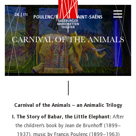
DE
EN
POULENC/RIDOUT/SAINT-SAËNS
CARNIVAL OF THE ANIMALS
Carnival of the Animals – an Animalic Trilogy
I. The Story of Babar, the Little Elephant:
After
the children's book by Jean de Brunhoff (1899–
1937), music by Francis Poulenc (1899–1963)