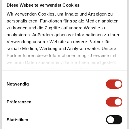
Diese Webseite verwendet Cookies
Wir verwenden Cookies, um Inhalte und Anzeigen zu
personalisieren, Funktionen für soziale Medien anbieten
zu können und die Zugriffe auf unsere Website zu
CAST
analysieren. Außerdem geben wir Informationen zu Ihrer
Verwendung unserer Website an unsere Partner für
soziale Medien, Werbung und Analysen weiter. Unsere
ENSEMBLE
Partner führen diese Informationen möglicherweise mit
weiteren Daten zusammen, die Sie ihnen bereitgestellt
haben oder die sie im Rahmen Ihrer Nutzung der Dienste
ABSTRACT
gesammelt haben.
Einwilligungsauswahl
Notwendig
ABOUT THE PLAY
Präferenzen
HISTORY
Statistiken