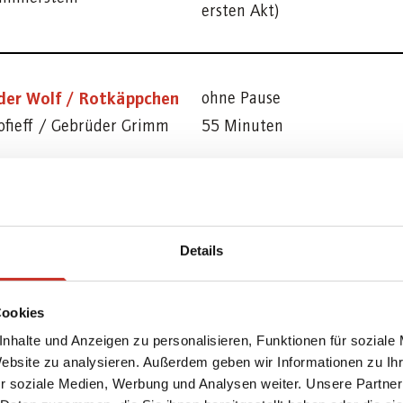
ersten Akt)
der Wolf / Rotkäppchen
ohne Pause
ofieff / Gebrüder Grimm
55 Minuten
flöte (Kurzfassung)
ohne Pause
madeus Mozart
1 Stunde 5 Minuten
Details
Cookies
mit Pause
of Music
nhalte und Anzeigen zu personalisieren, Funktionen für soziale
1 Stunde 45 Minuten (Paus
Website zu analysieren. Außerdem geben wir Informationen zu I
ammerstein
ersten Akt)
r soziale Medien, Werbung und Analysen weiter. Unsere Partner