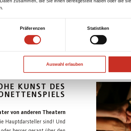
 Daten zusammen, die Sie ihnen bereitgestellt haben oder die s
n.
DAS SALZBURGE
Präferenzen
Statistiken
IONETTENTHE
Auswahl erlauben
OHE KUNST DES
ONETTENSPIELS
ater von anderen Theatern
ie Hauptdarsteller sind! Und
 oder besser gesagt über den