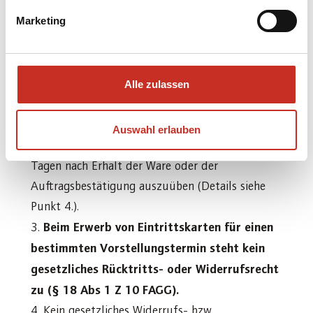
berechtigt, seine außerhalb der
Marketing
Geschäftsräumlichkeiten des Veranstalters
abgegebene Vertragserklärung (Bestellung) zu
widerrufen bzw. (nach erfolgter Annahme durch
den Veranstalter) von dem Vertrag zu den
Alle zulassen
Bedingungen der nachstehenden
Widerrufserklärung zurückzutreten.
Auswahl erlauben
Rücktrittsfrist: Der Rücktritt ist binnen 14
Tagen nach Erhalt der Ware oder der
Auftragsbestätigung auszuüben (Details siehe
Punkt 4.).
Beim Erwerb von Eintrittskarten für einen
bestimmten Vorstellungstermin steht kein
gesetzliches Rücktritts- oder Widerrufsrecht
zu (§ 18 Abs 1 Z 10 FAGG).
Kein gesetzliches Widerrufs- bzw.