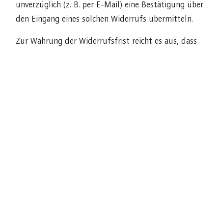
unverzüglich (z. B. per E-Mail) eine Bestätigung über
den Eingang eines solchen Widerrufs übermitteln.
Zur Wahrung der Widerrufsfrist reicht es aus, dass
Sie die Mitteilung über die Ausübung des
Widerrufsrechts vor Ablauf der Widerrufsfrist
absenden.
FOLGEN DES WIDERRUFS
Wenn Sie diesen Vertrag widerrufen, haben wir Ihnen
alle Zahlungen, die wir von Ihnen erhalten haben,
einschließlich der Lieferkosten (mit Ausnahme der
zusätzlichen Kosten, die sich daraus ergeben, dass
Sie eine andere Art der Lieferung als die von uns
angebotene, günstigste Standardlieferung gewählt
haben), unverzüglich und spätestens binnen vierzehn
Tagen ab dem Tag zurückzuzahlen, an dem die