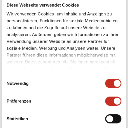
Diese Webseite verwendet Cookies
Wir verwenden Cookies, um Inhalte und Anzeigen zu
personalisieren, Funktionen für soziale Medien anbieten
zu können und die Zugriffe auf unsere Website zu
analysieren. Außerdem geben wir Informationen zu Ihrer
Verwendung unserer Website an unsere Partner für
STORNOBEDI
soziale Medien, Werbung und Analysen weiter. Unsere
Partner führen diese Informationen möglicherweise mit
NGUNGEN
weiteren Daten zusammen, die Sie ihnen bereitgestellt
haben oder die sie im Rahmen Ihrer Nutzung der Dienste
gesammelt haben.
Einwilligungsauswahl
Notwendig
Präferenzen
Der Kunde ist, soweit er Konsument im Sinne
des KSchG bzw. Verbraucher im Sinne des FAGG ist,
Statistiken
gemäß § 3 KSchG und § 11 Abs 1 FAGG gesetzlich