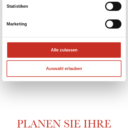
ganzer Tag (9.00 bis 18.00 Uhr) € 900,-
Statistiken
Abend (16.00 bis 23.00 Uhr) 600,-
Marketing
Alle zulassen
EXTRAS AUF
Auswahl erlauben
ANFRAGE
PLANEN SIE IHRE