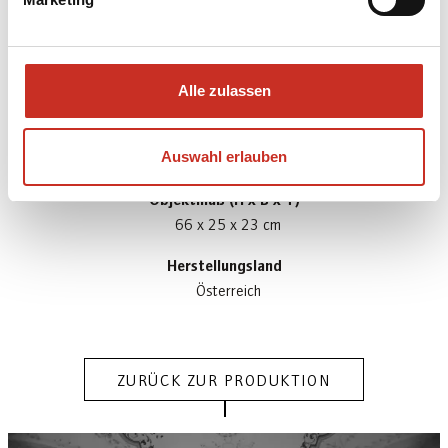
Material Körper
Schaumstoff; Lindenholz; Leder; Stahl
Material Kostüm
Baumwolle; Lurex; Karton
Alle zulassen
Gewicht
Auswahl erlauben
1.02 kg
Objektmaß (H x B x T)
66 x 25 x 23 cm
Herstellungsland
Österreich
ZURÜCK ZUR PRODUKTION