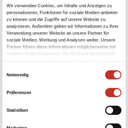
Wir verwenden Cookies, um Inhalte und Anzeigen zu
personalisieren, Funktionen für soziale Medien anbieten
zu können und die Zugriffe auf unsere Website zu
analysieren. Außerdem geben wir Informationen zu Ihrer
Verwendung unserer Website an unsere Partner für
Bildhauer
soziale Medien, Werbung und Analysen weiter. Unsere
Magnus, Josef
Partner führen diese Informationen möglicherweise mit
Kostümbildner
weiteren Daten zusammen, die Sie ihnen bereitgestellt
Aicher, Elfriede
haben oder die sie im Rahmen Ihrer Nutzung der Dienste
gesammelt haben.
Einwilligungsauswahl
Kategorie
Notwendig
Puppen
Inventarnummer
Präferenzen
11/100/111/SMT-PU/Pri
Datierung
Statistiken
1952
Marketing