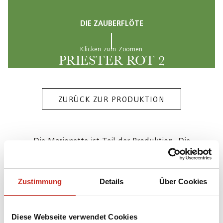
DIE ZAUBERFLÖTE
Klicken zum Zoomen
PRIESTER ROT 2
ZURÜCK ZUR PRODUKTION
Die Marionette ist Teil der Produktion „Die
Zauberflöte“ [W. A. Mozart (Komponist), Emanuel
Schikaneder (Librettist)] des Salzburger
Zustimmung
Details
Über Cookies
Marionettentheaters (1952) in einer Inszenierung
von Thomas Reichert (2015), Bühnenbild von
Günther Schneider-Siemssen.
Diese Webseite verwendet Cookies