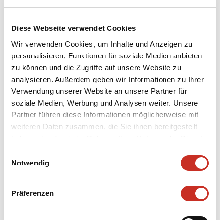
auftretenden Figuren ihre eigene Geschichte: durch
Bewegung, Musik, Live-Gesang und Interaktion mit
Diese Webseite verwendet Cookies
den Puppenspieler:innen.
Wir verwenden Cookies, um Inhalte und Anzeigen zu
Di Filippo Marionette
personalisieren, Funktionen für soziale Medien anbieten
wurde 2010 von Remo Di
zu können und die Zugriffe auf unsere Website zu
Filippo gegründet und 2014 durch Rhoda Lopez
analysieren. Außerdem geben wir Informationen zu Ihrer
ergänzt. Die Marionetten, mit denen das Duo auf
Verwendung unserer Website an unsere Partner für
Festivals, in Theatern, Schulen, Gefängnissen und
soziale Medien, Werbung und Analysen weiter. Unsere
Seniorenheimen in mehr als 25 Ländern auftritt,
Partner führen diese Informationen möglicherweise mit
weiteren Daten zusammen, die Sie ihnen bereitgestellt
entstehen in ihrer eigenen kleinen Werkstatt in
haben oder die sie im Rahmen Ihrer Nutzung der Dienste
Italien. In ihrer Heimatstadt Offida organisieren sie
gesammelt haben.
Einwilligungsauswahl
zudem ein Puppen- und Straßentheaterfestival. Die
Notwendig
Produktion
Hanging By A Thread
erhielt vielfache
Auszeichnungen in Deutschland, Italien, Russland
Präferenzen
und Portugal.