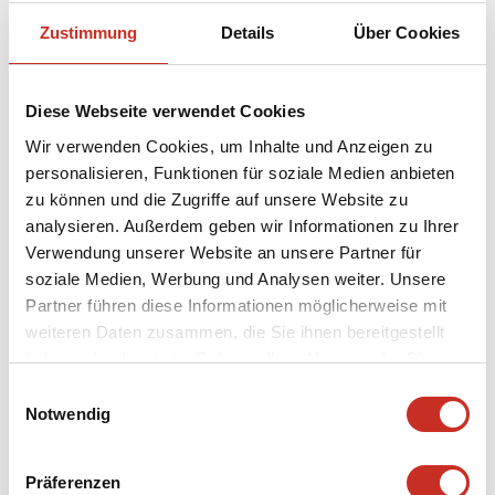
Wolfgang Amadeus Mozart
Zustimmung
Details
Über Cookies
ohne Pause
1 Stunde 5 Minuten
Diese Webseite verwendet Cookies
Wir verwenden Cookies, um Inhalte und Anzeigen zu
KARTEN
personalisieren, Funktionen für soziale Medien anbieten
zu können und die Zugriffe auf unsere Website zu
analysieren. Außerdem geben wir Informationen zu Ihrer
Verwendung unserer Website an unsere Partner für
FR,
21.08.2026 | 17:00
soziale Medien, Werbung und Analysen weiter. Unsere
Partner führen diese Informationen möglicherweise mit
Die Zauberflöte (Kurzfassung)
weiteren Daten zusammen, die Sie ihnen bereitgestellt
Wolfgang Amadeus Mozart
haben oder die sie im Rahmen Ihrer Nutzung der Dienste
gesammelt haben.
ohne Pause
Einwilligungsauswahl
Notwendig
1 Stunde 5 Minuten
Präferenzen
KARTEN