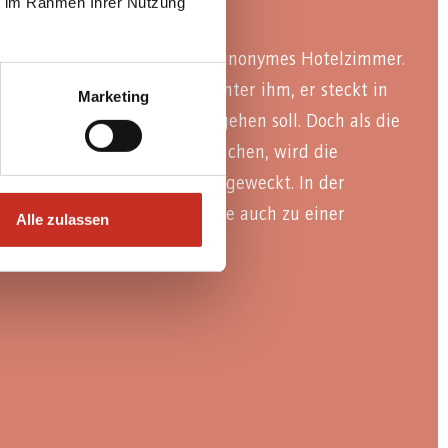
ie im Rahmen Ihrer Nutzung
er Midlife-Crisis bezieht ein anonymes Hotelzimmer.
 und Liebe liegen offenbar hinter ihm, er steckt in
Marketing
nd fragt sich, wie es weitergehen soll. Doch als die
er plötzlich zum Leben erwachen, wird die
os Lebensgeister sind wieder geweckt. In der
entwickelt sich die Geschichte auch zu einer
Alle zulassen
genen Ich.